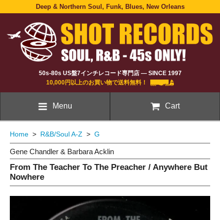
Deep & Northern Soul, Funk, Blues, New Orleans
50s-80s US盤7インチレコード専門店 — SINCE 1997
10,000円以上のお買い物で送料無料！
Menu
Cart
Home
>
R&B/Soul A-Z
>
G
Gene Chandler & Barbara Acklin
From The Teacher To The Preacher / Anywhere But
Nowhere