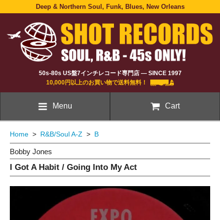
Deep & Northern Soul, Funk, Blues, New Orleans
50s-80s US盤7インチレコード専門店 — SINCE 1997
10,000円以上のお買い物で送料無料！
Menu
Cart
Home
>
R&B/Soul A-Z
>
B
Bobby Jones
I Got A Habit / Going Into My Act