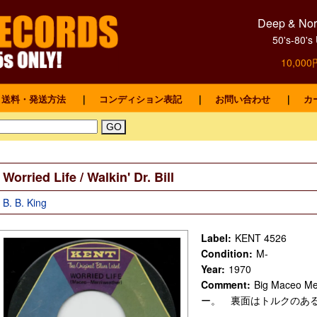
Deep & Nort
50's-8
10,0
送料・発送方法
｜
コンディション表記
｜
お問い合わせ
｜
カ
Worried Life / Walkin' Dr. Bill
B. B. King
Label:
KENT 4526
Condition:
M-
Year:
1970
Comment:
Big Maceo
ー。 裏面はトルクのあ