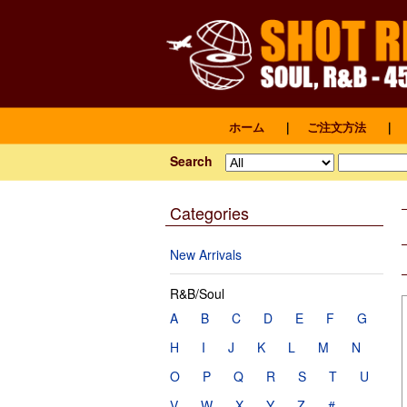
ホーム
｜
ご注文方法
｜
Search
Categories
New Arrivals
R&B/Soul
A
B
C
D
E
F
G
H
I
J
K
L
M
N
O
P
Q
R
S
T
U
V
W
X
Y
Z
#