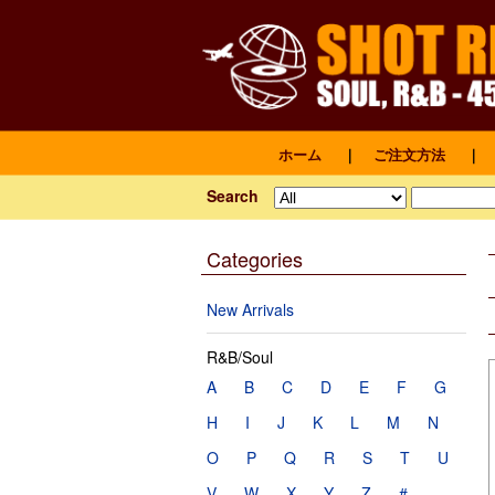
ホーム
｜
ご注文方法
｜
Search
Categories
New Arrivals
R&B/Soul
A
B
C
D
E
F
G
H
I
J
K
L
M
N
O
P
Q
R
S
T
U
V
W
X
Y
Z
#