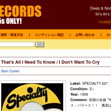
Deep & Nort
50's-8
10,0
送料・発送方法
｜
コンディション表記
｜
お問い合わせ
｜
カ
That's All I Need To Know / I Don't Want To Cry
Sam Cooke
Label:
SPECIALTY 627
Condition:
E+
Year:
1958
Comment:
初期の名曲 "Y
ス・バラード！！ 裏面