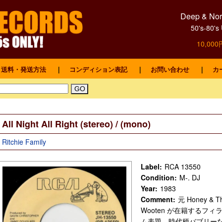
Deep & Nort
50's-8
10,0
送料・発送方法
｜
コンディション表記
｜
お問い合わせ
｜
カ
All Night All Right (stereo) / (mono)
Ritchie Family
Label:
RCA 13550
Condition:
M-. DJ
Year:
1983
Comment:
元 Honey & T
Wooten が在籍するフ
ム表題。時代柄バブリー