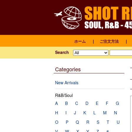
ホーム
｜
ご注文方法
｜
Search
Categories
New Arrivals
R&B/Soul
A
B
C
D
E
F
G
H
I
J
K
L
M
N
O
P
Q
R
S
T
U
V
W
X
Y
Z
#