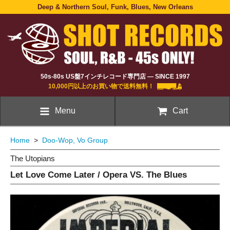
Deep & Northern Soul, Funk, Blues, New Orleans
50s-80s US盤7インチレコード専門店 — SINCE 1997
10,000円以上のお買い物で送料無料！
Menu
Cart
Home
>
Doo-Wop, Vo Group
The Utopians
Let Love Come Later / Opera VS. The Blues