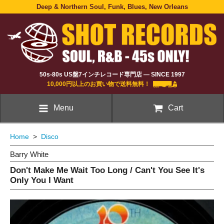
Deep & Northern Soul, Funk, Blues, New Orleans
50s-80s US盤7インチレコード専門店 — SINCE 1997
10,000円以上のお買い物で送料無料！
Menu
Cart
Home
>
Disco
Barry White
Don't Make Me Wait Too Long / Can't You See It's
Only You I Want