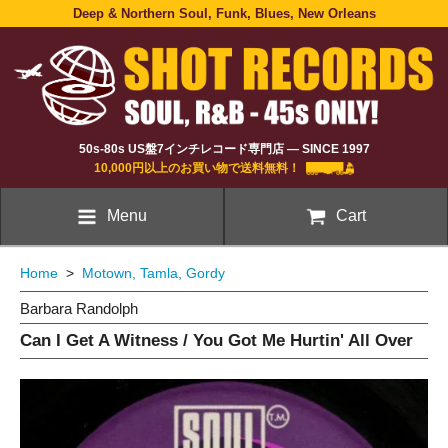
Deep & Northern Soul, Funk, Blues, New Orleans
50s-80s US盤7インチレコード専門店 — SINCE 1997
10,000円以上のお買い物で送料無料！
Menu
Cart
Home
>
Motown, Tamla, Gordy
Barbara Randolph
Can I Get A Witness / You Got Me Hurtin' All Over