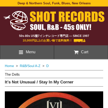
Deep & Northern Soul, Funk, Blues, New Orleans
50s-80s US盤7インチレコード専門店 — SINCE 1997
10,000円以上のお買い物で送料無料！
Menu
Cart
Home
>
R&B/Soul A-Z
>
D
The Dells
It's Not Unusual / Stay In My Corner