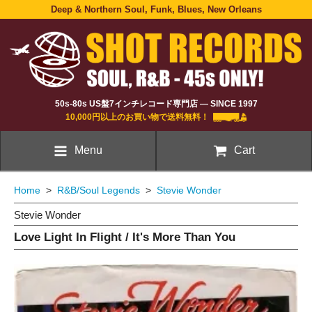
Deep & Northern Soul, Funk, Blues, New Orleans
50s-80s US盤7インチレコード専門店 — SINCE 1997
10,000円以上のお買い物で送料無料！
Menu
Cart
Home
>
R&B/Soul Legends
>
Stevie Wonder
Stevie Wonder
Love Light In Flight / It's More Than You