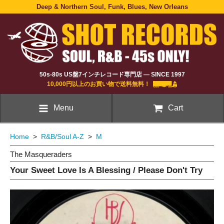
Deep & Northern Soul, Funk, Blues, New Orleans
50s-80s US盤7インチレコード専門店 — SINCE 1997
10,000円以上のお買い物で送料無料！
Menu
Cart
Home
>
R&B/Soul A-Z
>
M
The Masqueraders
Your Sweet Love Is A Blessing / Please Don't Try