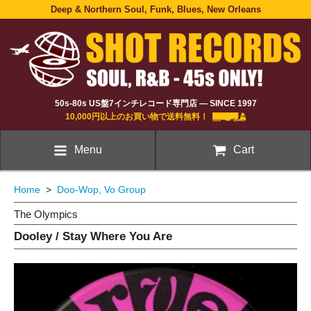
Deep & Northern Soul, Funk, Blues, New Orleans
50s-80s US盤7インチレコード専門店 — SINCE 1997
10,000円以上のお買い物で送料無料！
Menu
Cart
Home
>
Doo-Wop, Vo Group
The Olympics
Dooley / Stay Where You Are