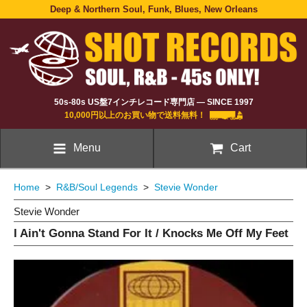
Deep & Northern Soul, Funk, Blues, New Orleans
50s-80s US盤7インチレコード専門店 — SINCE 1997
10,000円以上のお買い物で送料無料！
Menu
Cart
Home
>
R&B/Soul Legends
>
Stevie Wonder
Stevie Wonder
I Ain't Gonna Stand For It / Knocks Me Off My Feet