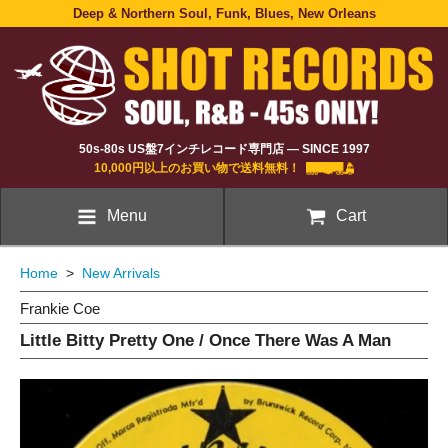
Deep & Northern Soul, Funk, Blues, New Orleans
50s-80s US盤7インチレコード専門店 — SINCE 1997
10,000円以上のお買い物で送料無料！
Menu
Cart
Home
>
New Arrivals
Frankie Coe
Little Bitty Pretty One / Once There Was A Man